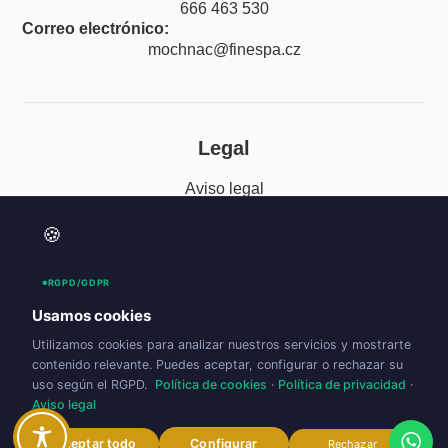
666 463 530
Correo electrónico:
mochnac@finespa.cz
Legal
Aviso legal
Política de privacidad
🍪
Política de cookies (UE)
RGPD/GDPR
Accesibilidad
Usamos cookies
Utilizamos cookies para analizar nuestros servicios y mostrarte
contenido relevante. Puedes aceptar, configurar o rechazar su
uso según el RGPD.
Política de cookies
·
Política de privacidad
·
Aviso legal
Aceptar todo
Configurar
Rechazar