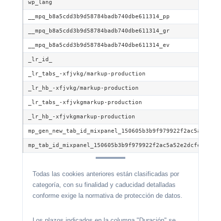
wp_lang
__mpq_b8a5cdd3b9d58784badb740dbe611314_pp
__mpq_b8a5cdd3b9d58784badb740dbe611314_gr
__mpq_b8a5cdd3b9d58784badb740dbe611314_ev
_lr_id_
_lr_tabs_-xfjvkg/markup-production
_lr_hb_-xfjvkg/markup-production
_lr_tabs_-xfjvkgmarkup-production
_lr_hb_-xfjvkgmarkup-production
mp_gen_new_tab_id_mixpanel_150605b3b9f979922f2ac5a52e2d
mp_tab_id_mixpanel_150605b3b9f979922f2ac5a52e2dcfe9
Todas las cookies anteriores están clasificadas por
categoría, con su finalidad y caducidad detalladas
conforme exige la normativa de protección de datos.
Los plazos indicados en la columna "Duración" se