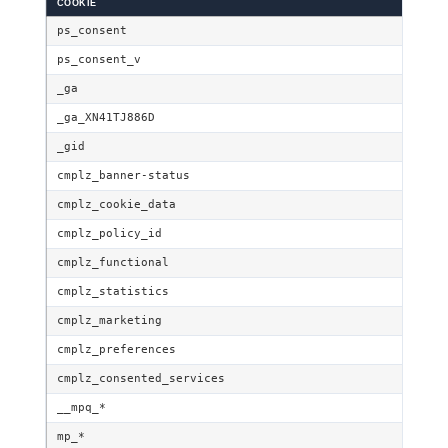
COOKIE
ps_consent
ps_consent_v
_ga
_ga_XN41TJ886D
_gid
cmplz_banner-status
cmplz_cookie_data
cmplz_policy_id
cmplz_functional
cmplz_statistics
cmplz_marketing
cmplz_preferences
cmplz_consented_services
__mpq_*
mp_*