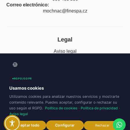
Correo electrónico:
mochnac@finespa.cz
Legal
Aviso legal
Política de privacidad
🍪
Política de cookies (UE)
RGPD/GDPR
Accesibilidad
Usamos cookies
Utilizamos cookies para analizar nuestros servicios y mostrarte
contenido relevante. Puedes aceptar, configurar o rechazar su
uso según el RGPD.
Política de cookies
·
Política de privacidad
·
Aviso legal
Aceptar todo
Configurar
Rechazar