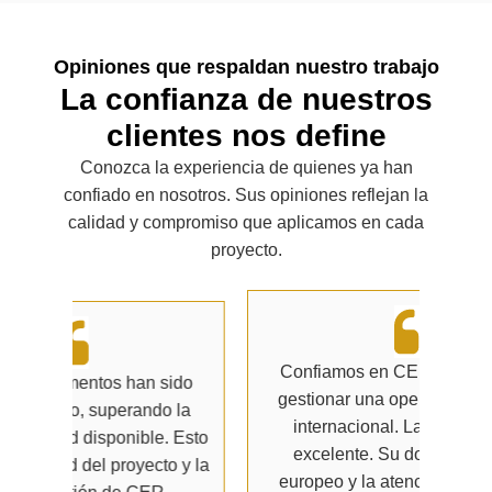
Opiniones que respaldan nuestro trabajo
La confianza de nuestros
clientes nos define
Conozca la experiencia de quienes ya han
confiado en nosotros. Sus opiniones reflejan la
calidad y compromiso que aplicamos en cada
proyecto.
Confiamos en CER Consulting para
ido
gestionar una operación inmobiliaria
 la
Co
internacional. La experiencia fue
 Esto
pr
excelente. Su dominio del sector
 y la
ofr
europeo y la atención personalizada