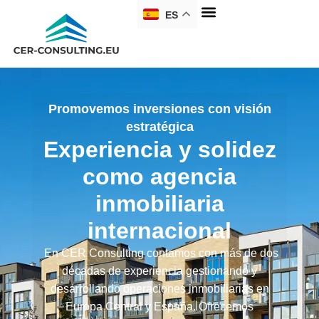
ES
Promovemos inversiones con visión
estratégica
Experiencia y solidez
como agencia
inmobiliaria
internacional
En CER Consulting contamos con más de dos
décadas de experiencia gestionando y
desarrollando operaciones inmobiliarias en
Europa Central y España. Ofrecemos