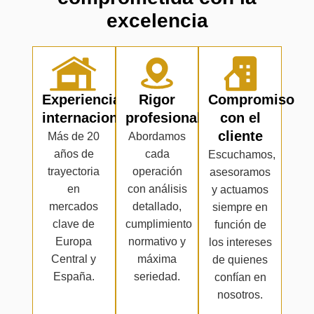
excelencia
Experiencia
Rigor
Compromiso
internacional
profesional
con el
cliente
Más de 20
Abordamos
años de
cada
Escuchamos,
trayectoria
operación
asesoramos
en
con análisis
y actuamos
mercados
detallado,
siempre en
clave de
cumplimiento
función de
Europa
normativo y
los intereses
Central y
máxima
de quienes
España.
seriedad.
confían en
nosotros.