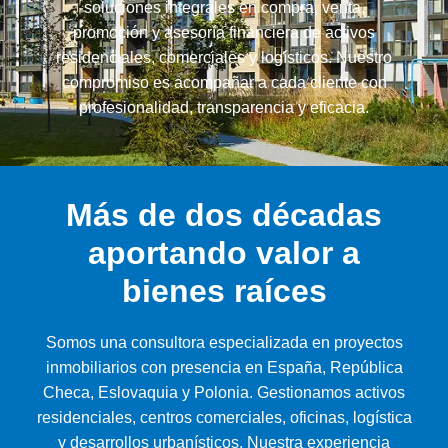
soluciones integrales en compra, venta,
promoción y asesoría financiera de activos
residenciales, comerciales y logísticos. Nuestro
compromiso es acompañar a cada cliente con
profesionalidad, transparencia y eficacia.
Más de dos décadas
aportando valor a
bienes raíces
Somos una consultora especializada en proyectos
inmobiliarios con presencia en España, República
Checa, Eslovaquia y Polonia. Gestionamos activos
residenciales, centros comerciales, oficinas, logística
y desarrollos urbanísticos. Nuestra experiencia