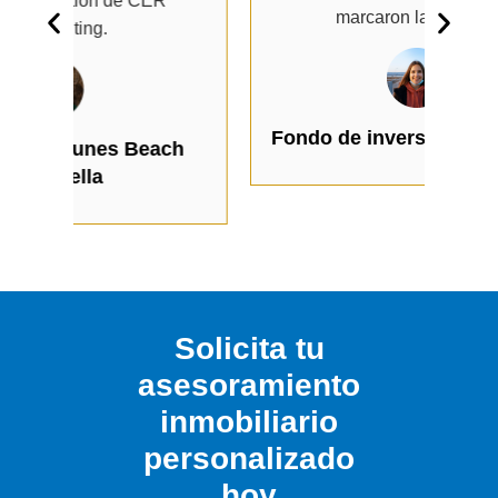
cl
marcaron la diferencia.
Fondo de inversión institucional
h
I
Solicita tu
asesoramiento
inmobiliario
personalizado
hoy