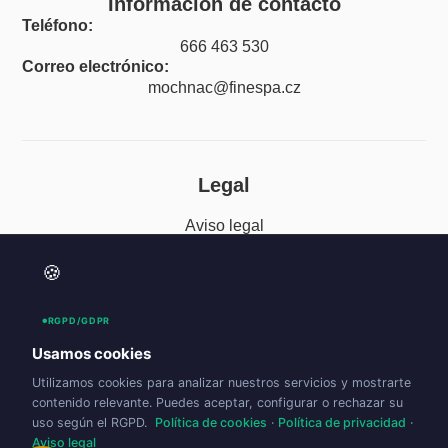
Información de contacto
Teléfono:
666 463 530
Correo electrónico:
mochnac@finespa.cz
Legal
Aviso legal
Política de privacidad
🍪
Política de cookies (UE)
RGPD/GDPR
Accesibilidad
Usamos cookies
Utilizamos cookies para analizar nuestros servicios y mostrarte
contenido relevante. Puedes aceptar, configurar o rechazar su
uso según el RGPD.
Política de cookies
·
Política de privacidad
·
Aviso legal