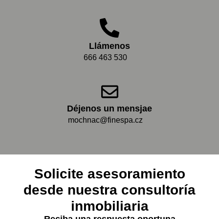
Llámenos
666 463 530
Déjenos un mensjae
mochnac@finespa.cz
Solicite asesoramiento
desde nuestra consultoría
inmobiliaria
Reciba una respuesta oportuna