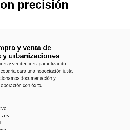
on precisión
mpra y venta de
s y urbanizaciones
ores y vendedores, garantizando
ecesaria para una negociación justa
estionamos documentación y
a operación con éxito.
ivo.
azos.
.