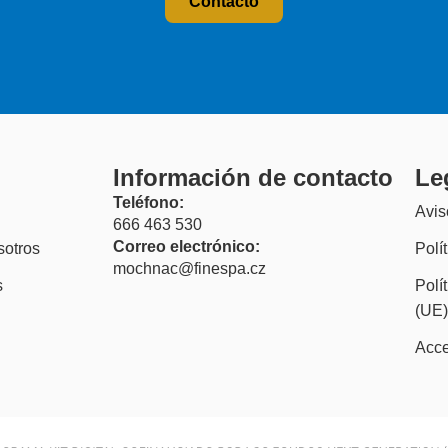
Contacto
Información de contacto
Le
Teléfono:
Avis
666 463 530
Correo electrónico:
sotros
Polí
mochnac@finespa.cz
s
Polí
(UE
Acce