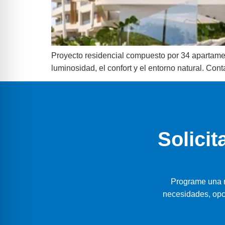
Proyecto residencial compuesto por 34 apartament
luminosidad, el confort y el entorno natural. Con
Solicit
Programe una r
necesidades, opc