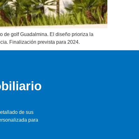
o de golf Guadalmina. El diseño prioriza la
cia. Finalización prevista para 2024.
biliario
etallado de sus
ersonalizada para