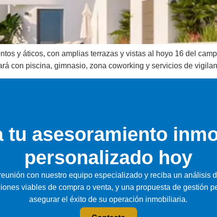
os y áticos, con amplias terrazas y vistas al hoyo 16 del camp
tará con piscina, gimnasio, zona coworking y servicios de vigilan
a tu asesoramiento inmo
personalizado hoy
eunión con nuestro equipo especializado y reciba un análisis d
iones viables de compra o venta, y una propuesta de gestión p
asegurar el éxito de su operación inmobiliaria.